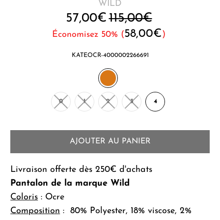
WILD
57,00€
115,00€
58,00€
Économisez 50% (
)
KATEOCR-4000002266691
0
1
2
3
4
AJOUTER AU PANIER
Livraison offerte dès 250€ d'achats
Pantalon de la marque Wild
Coloris
: Ocre
Composition
: 80% Polyester, 18% viscose, 2%