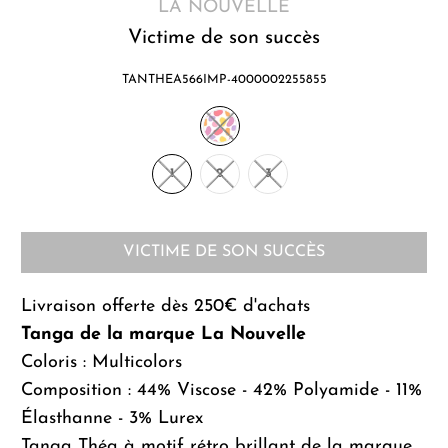
LA NOUVELLE
Victime de son succès
TANTHEA566IMP-4000002255855
1
2
3
VICTIME DE SON SUCCÈS
Livraison offerte dès 250€ d'achats
Tanga de la marque La Nouvelle
Coloris
: Multicolors
Composition
: 44% Viscose - 42% Polyamide - 11%
Élasthanne - 3% Lurex
Tanga Théa à motif rétro brillant de la marque