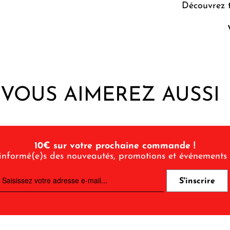
Découvrez
VOUS AIMEREZ AUSSI
10€ sur votre prochaine commande !
informé(e)s des nouveautés, promotions et événements 