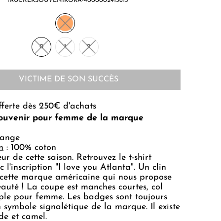
TRUCKERSOUVENIRORA-4000002415815
0
1
2
VICTIME DE SON SUCCÈS
fferte dès 250€ d'achats
Souvenir pour femme de la marque
range
n
: 100% coton
r de cette saison. Retrouvez le t-shirt
 l'inscription "I love you Atlanta". Un clin
 cette marque américaine qui nous propose
auté ! La coupe est manches courtes, col
ple pour femme. Les badges sont toujours
n symbole signalétique de la marque. Il existe
de et camel.