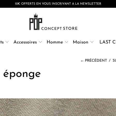
10€ OFFERTS EN VOUS INSCRIVANT A LA NEWSLETTER
ts
Accessoires
Homme
Maison
LAST 
← PRÉCÉDENT
/
S
e éponge