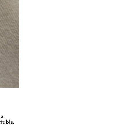
de
rtable,