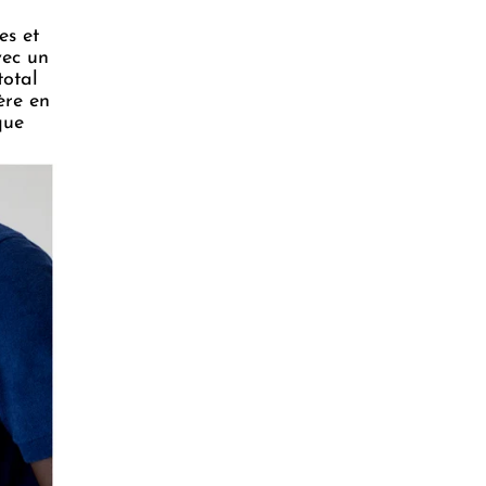
es et
vec un
total
ère en
ue