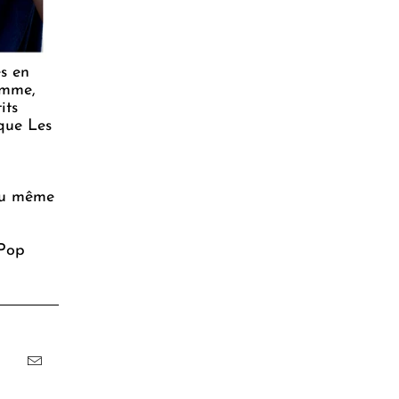
es en
emme,
its
que Les
 ou même
 Pop