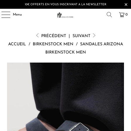
10€ OFFERTS EN VOUS INSCRIVANT A LA NEWSLETTER
Menu
0
PRÉCÉDENT
|
SUIVANT
ACCUEIL
/
BIRKENSTOCK MEN
/
SANDALES ARIZONA
BIRKENSTOCK MEN