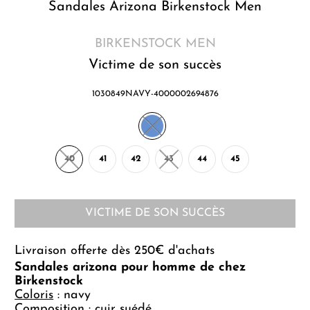
Sandales Arizona Birkenstock Men
BIRKENSTOCK MEN
Victime de son succès
1030849NAVY-4000002694876
40
41
42
43
44
45
VICTIME DE SON SUCCÈS
Livraison offerte dès 250€ d'achats
Sandales arizona pour homme de chez
Birkenstock
Coloris
: navy
Composition
: cuir suédé