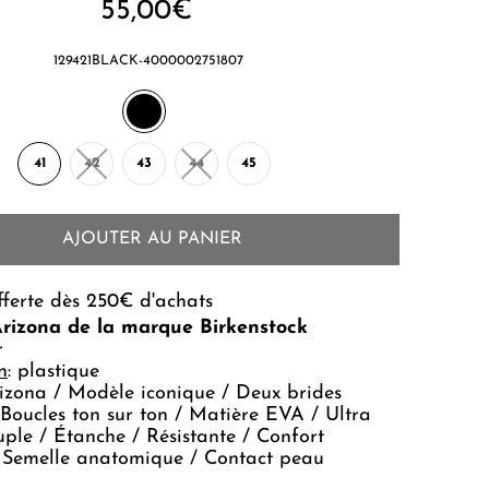
55,00€
129421BLACK-4000002751807
41
42
43
44
45
AJOUTER AU PANIER
fferte dès 250€ d'achats
Arizona de la marque
Birkenstock
r
n
: plastique
izona / Modèle iconique / Deux brides
 Boucles ton sur ton / Matière EVA / Ultra
uple / Étanche / Résistante / Confort
/ Semelle anatomique / Contact peau