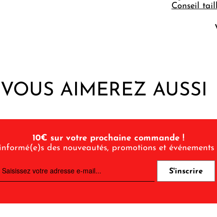
Conseil tail
VOUS AIMEREZ AUSSI
10€ sur votre prochaine commande !
informé(e)s des nouveautés, promotions et événements 