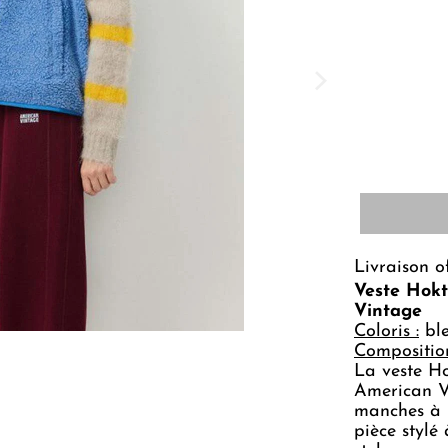
Livraison o
Veste Hokt
Vintage
Coloris :
bl
Composition
La veste H
American V
manches à l
pièce stylé