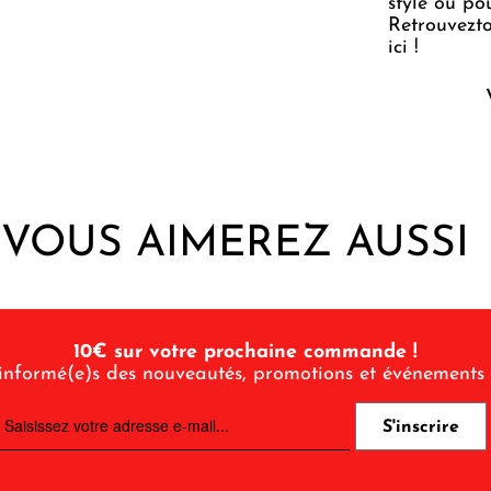
style ou po
Retrouvez
t
ici !
VOUS AIMEREZ AUSSI
10€ sur votre prochaine commande !
informé(e)s des nouveautés, promotions et événements 