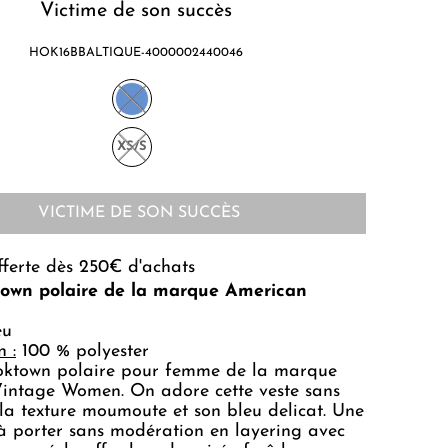
Victime de son succès
HOK16BBALTIQUE-4000002440046
XS/S
VICTIME DE SON SUCCÈS
fferte dès 250€ d'achats
own polaire de la marque American
eu
 :
100 % polyester
oktown polaire pour femme de la marque
intage Women. On adore cette veste sans
a texture moumoute et son bleu delicat. Une
 à porter sans modération en layering avec