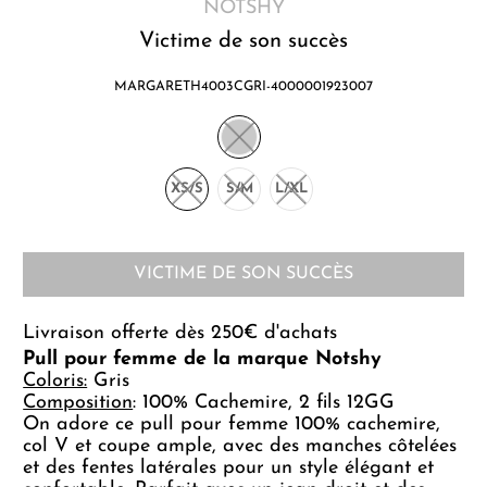
NOTSHY
Victime de son succès
MARGARETH4003CGRI-4000001923007
XS/S
S/M
L/XL
VICTIME DE SON SUCCÈS
Livraison offerte dès 250€ d'achats
Pull pour femme de la marque Notshy
Coloris:
Gris
Composition
: 100% Cachemire, 2 fils 12GG
On adore ce pull pour femme 100% cachemire,
col V et coupe ample, avec des manches côtelées
et des fentes latérales pour un style élégant et